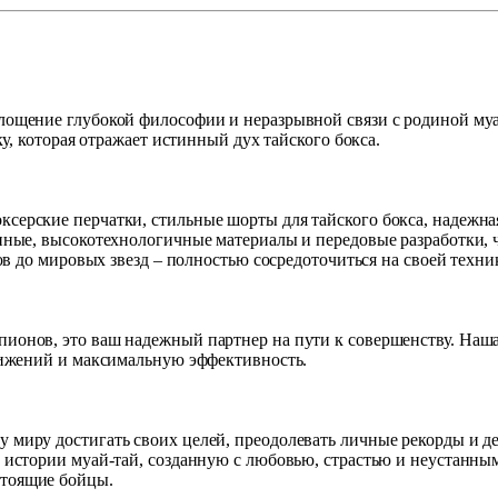
ощение глубокой философии и неразрывной связи с родиной муа
у, которая отражает истинный дух тайского бокса.
рские перчатки, стильные шорты для тайского бокса, надежная 
ные, высокотехнологичные материалы и передовые разработки, ч
ов до мировых звезд – полностью сосредоточиться на своей техн
нов, это ваш надежный партнер на пути к совершенству. Наша п
вижений и максимальную эффективность.
иру достигать своих целей, преодолевать личные рекорды и дем
истории муай-тай, созданную с любовью, страстью и неустанным
тоящие бойцы.