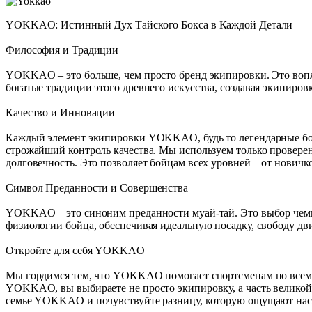
YOKKAO: Истинный Дух Тайского Бокса в Каждой Детали
Философия и Традиции
YOKKAO – это больше, чем просто бренд экипировки. Это вопл
богатые традиции этого древнего искусства, создавая экипировк
Качество и Инновации
Каждый элемент экипировки YOKKAO, будь то легендарные боксе
строжайший контроль качества. Мы используем только проверен
долговечность. Это позволяет бойцам всех уровней – от новичк
Символ Преданности и Совершенства
YOKKAO – это синоним преданности муай-тай. Это выбор чемпио
физиологии бойца, обеспечивая идеальную посадку, свободу д
Откройте для себя YOKKAO
Мы гордимся тем, что YOKKAO помогает спортсменам по всему м
YOKKAO, вы выбираете не просто экипировку, а часть великой 
семье YOKKAO и почувствуйте разницу, которую ощущают нас