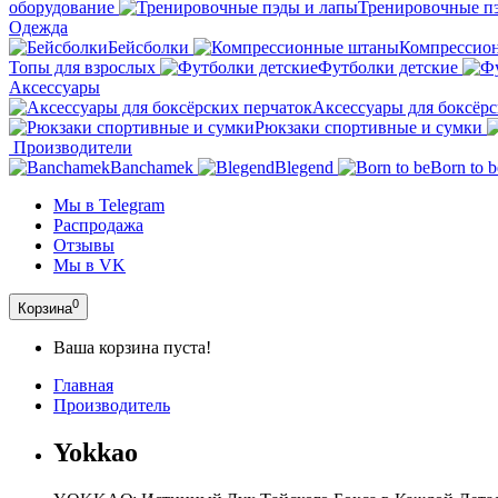
оборудование
Тренировочные п
Одежда
Бейсболки
Компрессио
Топы для взрослых
Футболки детские
Аксессуары
Аксессуары для боксёрс
Рюкзаки спортивные и сумки
Производители
Banchamek
Blegend
Born to b
Мы в Telegram
Распродажа
Отзывы
Мы в VK
0
Корзина
Ваша корзина пуста!
Главная
Производитель
Yokkao