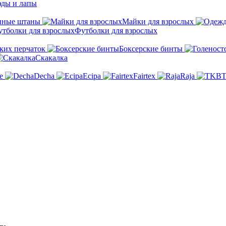
эды и лапы
нные штаны
Майки для взрослых
Футболки для взрослых
ких перчаток
Боксерские бинты
Скакалка
e
Decha
Ecipa
Fairtex
Raja