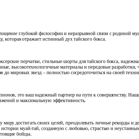
ощение глубокой философии и неразрывной связи с родиной муа
у, которая отражает истинный дух тайского бокса.
рские перчатки, стильные шорты для тайского бокса, надежная 
ные, высокотехнологичные материалы и передовые разработки, ч
ов до мировых звезд – полностью сосредоточиться на своей техн
нов, это ваш надежный партнер на пути к совершенству. Наша п
вижений и максимальную эффективность.
иру достигать своих целей, преодолевать личные рекорды и дем
истории муай-тай, созданную с любовью, страстью и неустанным
тоящие бойцы.