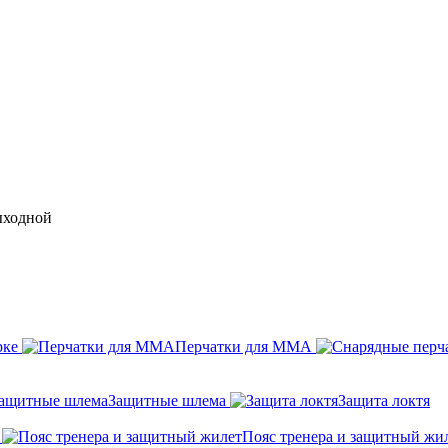
выходной
рке
Перчатки для ММА
Защитные шлема
Защита локтя
Пояс тренера и защитный жи