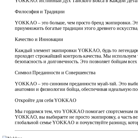
YOKKAO: Истинный Дух Тайского Бокса в Каждой Дета
Философия и Традиции
YOKKAO – это больше, чем просто бренд экипировки. Это
приумножить богатые традиции этого древнего искусства, 
Качество и Инновации
Каждый элемент экипировки YOKKAO, будь то легендарные
проходит строжайший контроль качества. Мы используем 
безопасность и долговечность. Это позволяет бойцам все
Символ Преданности и Совершенства
YOKKAO – это синоним преданности муай-тай. Это выбор 
анатомии и физиологии бойца, обеспечивая идеальную по
Откройте для себя YOKKAO
Мы гордимся тем, что YOKKAO помогает спортсменам по в
YOKKAO, вы выбираете не просто экипировку, а часть ве
глобальной семье YOKKAO и почувствуйте разницу, кот