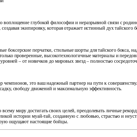
ли
 воплощение глубокой философии и неразрывной связи с родино
создавая экипировку, которая отражает истинный дух тайского б
 боксерские перчатки, стильные шорты для тайского бокса, наде
только проверенные, высокотехнологичные материалы и передовы
х уровней – от новичков до мировых звезд – полностью сосредото
чемпионов, это ваш надежный партнер на пути к совершенству. 
садку, свободу движений и максимальную эффективность.
сему миру достигать своих целей, преодолевать личные рекорды
ликой истории муай-тай, созданную с любовью, страстью и неуст
орую ощущают настоящие бойцы.