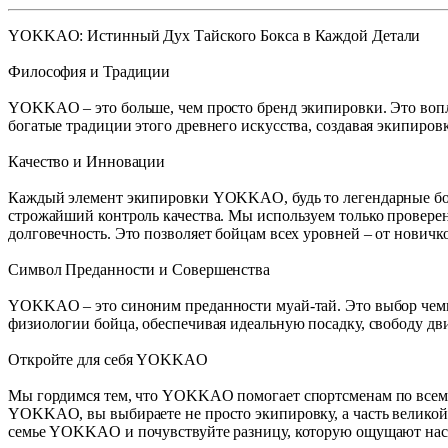
YOKKAO: Истинный Дух Тайского Бокса в Каждой Детали
Философия и Традиции
YOKKAO – это больше, чем просто бренд экипировки. Это вопл
богатые традиции этого древнего искусства, создавая экипировк
Качество и Инновации
Каждый элемент экипировки YOKKAO, будь то легендарные боксе
строжайший контроль качества. Мы используем только проверен
долговечность. Это позволяет бойцам всех уровней – от новичк
Символ Преданности и Совершенства
YOKKAO – это синоним преданности муай-тай. Это выбор чемпио
физиологии бойца, обеспечивая идеальную посадку, свободу д
Откройте для себя YOKKAO
Мы гордимся тем, что YOKKAO помогает спортсменам по всему м
YOKKAO, вы выбираете не просто экипировку, а часть великой 
семье YOKKAO и почувствуйте разницу, которую ощущают нас