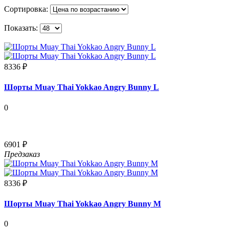
Сортировка:
Показать:
8336 ₽
Шорты Muay Thai Yokkao Angry Bunny L
0
6901 ₽
Предзаказ
8336 ₽
Шорты Muay Thai Yokkao Angry Bunny M
0