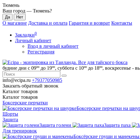
Тюмень
Ваш город —
Тюмень
?
О магазине
Доставка и оплата
Гарантия и возврат
Контакты
0
Закладки
Личный кабинет
Вход в личный кабинет
Регистрация
будние дни с 09ºº до 19ºº, суббота с 10ºº до 18ºº, воскресенье - 
info@ecipa.ru
+79377050985
Заказать обратный звонок
Каталог
товаров
Каталог
товаров
Боксерские перчатки
Боксерские перчатки на шну
Шорты
Защита
Защита голени
Защита паха
Для тренировок
Боксёрские груши и манекены