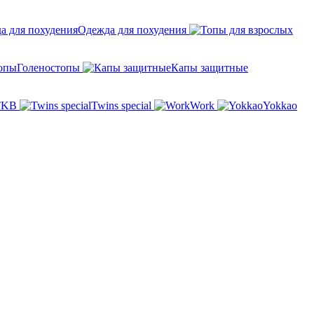
Одежда для похудения
Голеностопы
Капы защитные
TKB
Twins special
Work
Yokkao