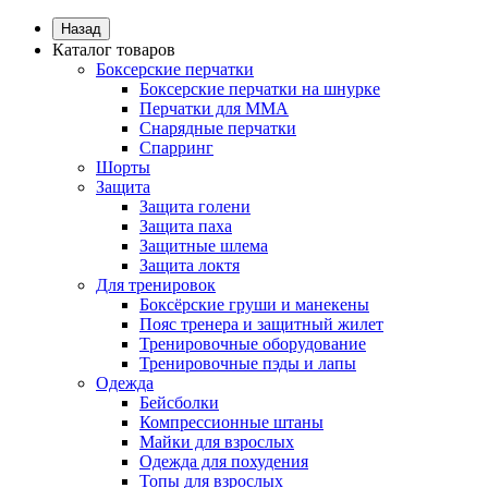
Назад
Каталог товаров
Боксерские перчатки
Боксерские перчатки на шнурке
Перчатки для ММА
Снарядные перчатки
Спарринг
Шорты
Защита
Защита голени
Защита паха
Защитные шлема
Защита локтя
Для тренировок
Боксёрские груши и манекены
Пояс тренера и защитный жилет
Тренировочные оборудование
Тренировочные пэды и лапы
Одежда
Бейсболки
Компрессионные штаны
Майки для взрослых
Одежда для похудения
Топы для взрослых