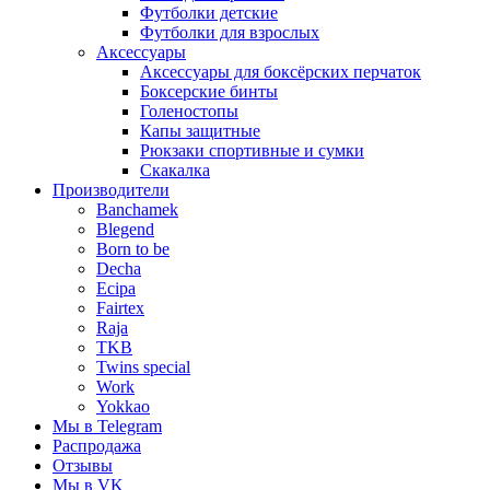
Футболки детские
Футболки для взрослых
Аксессуары
Аксессуары для боксёрских перчаток
Боксерские бинты
Голеностопы
Капы защитные
Рюкзаки спортивные и сумки
Скакалка
Производители
Banchamek
Blegend
Born to be
Decha
Ecipa
Fairtex
Raja
TKB
Twins special
Work
Yokkao
Мы в Telegram
Распродажа
Отзывы
Мы в VK