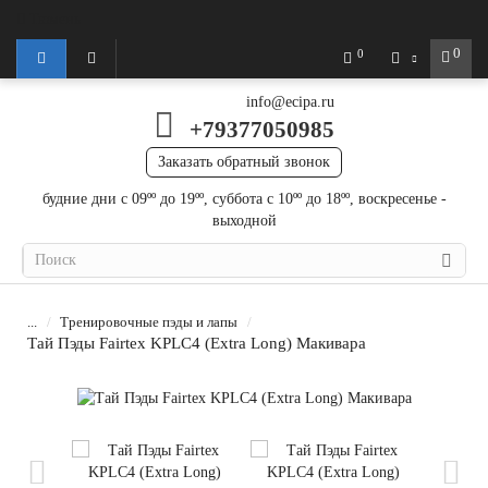
Тюмень
0
0
info@ecipa.ru
+79377050985
Заказать обратный звонок
будние дни с 09ºº до 19ºº, суббота с 10ºº до 18ºº, воскресенье -
выходной
...
Тренировочные пэды и лапы
Тай Пэды Fairtex KPLC4 (Extra Long) Макивара