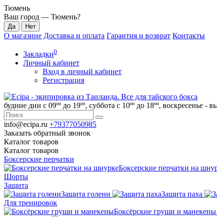
Тюмень
Ваш город —
Тюмень
?
О магазине
Доставка и оплата
Гарантия и возврат
Контакты
0
Закладки
Личный кабинет
Вход в личный кабинет
Регистрация
будние дни с 09ºº до 19ºº, суббота с 10ºº до 18ºº, воскресенье - 
info@ecipa.ru
+79377050985
Заказать обратный звонок
Каталог
товаров
Каталог
товаров
Боксерские перчатки
Боксерские перчатки на шну
Шорты
Защита
Защита голени
Защита паха
Для тренировок
Боксёрские груши и манекены