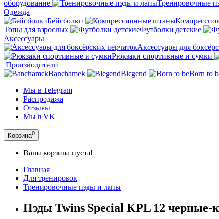
оборудование
Тренировочные п
Одежда
Бейсболки
Компрессио
Топы для взрослых
Футболки детские
Аксессуары
Аксессуары для боксёрс
Рюкзаки спортивные и сумки
Производители
Banchamek
Blegend
Born to b
Мы в Telegram
Распродажа
Отзывы
Мы в VK
0
Корзина
Ваша корзина пуста!
Главная
Для тренировок
Тренировочные пэды и лапы
Пэды Twins Special KPL 12 черные-к