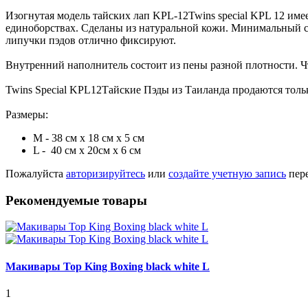
Изогнутая модель тайских лап KPL-12Twins special KPL 12 име
единоборствах. Сделаны из натуральной кожи. Минимальный с
липучки пэдов отлично фиксируют.
Внутренний наполнитель состоит из пены разной плотности. Чт
Twins Special KPL12Тайские Пэды из Таиланда продаются то
Размеры:
М - 38 см х 18 см х 5 см
L - 40 см х 20см х 6 см
Пожалуйста
авторизируйтесь
или
создайте учетную запись
пере
Рекомендуемые товары
Макивары Top King Boxing black white L
1