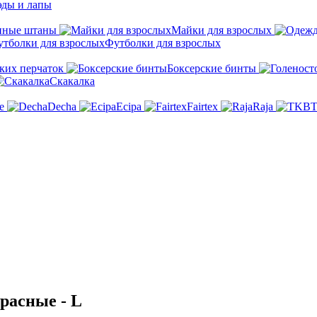
эды и лапы
нные штаны
Майки для взрослых
Футболки для взрослых
ких перчаток
Боксерские бинты
Скакалка
e
Decha
Ecipa
Fairtex
Raja
расные - L