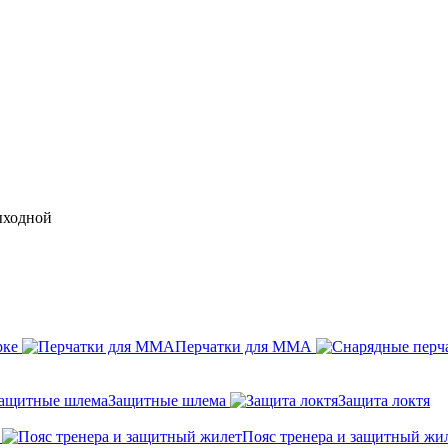
выходной
рке
Перчатки для ММА
Защитные шлема
Защита локтя
Пояс тренера и защитный жи