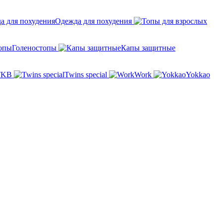
Одежда для похудения
Голеностопы
Капы защитные
TKB
Twins special
Work
Yokkao