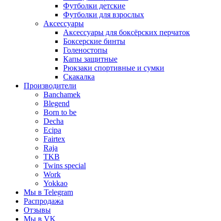
Футболки детские
Футболки для взрослых
Аксессуары
Аксессуары для боксёрских перчаток
Боксерские бинты
Голеностопы
Капы защитные
Рюкзаки спортивные и сумки
Скакалка
Производители
Banchamek
Blegend
Born to be
Decha
Ecipa
Fairtex
Raja
TKB
Twins special
Work
Yokkao
Мы в Telegram
Распродажа
Отзывы
Мы в VK