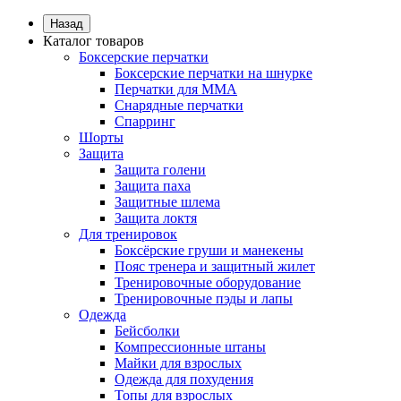
Назад
Каталог товаров
Боксерские перчатки
Боксерские перчатки на шнурке
Перчатки для ММА
Снарядные перчатки
Спарринг
Шорты
Защита
Защита голени
Защита паха
Защитные шлема
Защита локтя
Для тренировок
Боксёрские груши и манекены
Пояс тренера и защитный жилет
Тренировочные оборудование
Тренировочные пэды и лапы
Одежда
Бейсболки
Компрессионные штаны
Майки для взрослых
Одежда для похудения
Топы для взрослых