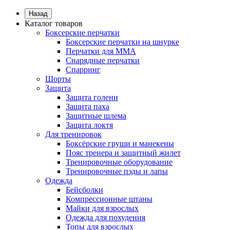
Назад
Каталог товаров
Боксерские перчатки
Боксерские перчатки на шнурке
Перчатки для ММА
Снарядные перчатки
Спарринг
Шорты
Защита
Защита голени
Защита паха
Защитные шлема
Защита локтя
Для тренировок
Боксёрские груши и манекены
Пояс тренера и защитный жилет
Тренировочные оборудование
Тренировочные пэды и лапы
Одежда
Бейсболки
Компрессионные штаны
Майки для взрослых
Одежда для похудения
Топы для взрослых