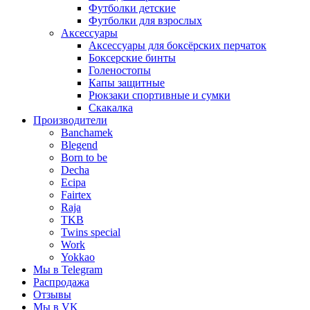
Футболки детские
Футболки для взрослых
Аксессуары
Аксессуары для боксёрских перчаток
Боксерские бинты
Голеностопы
Капы защитные
Рюкзаки спортивные и сумки
Скакалка
Производители
Banchamek
Blegend
Born to be
Decha
Ecipa
Fairtex
Raja
TKB
Twins special
Work
Yokkao
Мы в Telegram
Распродажа
Отзывы
Мы в VK